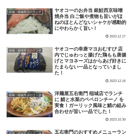
ヤオコーのお弁当 銀鮭西京味噌
稲城・稲城長沼のランチ
焼弁当 白ご飯や煮物も旨いがほ
ねのほとんどないシャケが感動的
にやわらかく旨い！
2023.12.17
ヤオコーの幸唐マヨおむすび 店
稲城・稲城長沼のランチ
内でじゅわっと揚げた鶏もも唐揚
げとマヨネーズはからあげ好きに
たまらない一品となっていまし
た！
2023.12.16
洋麺屋五右衛門 稲城店でランチ
稲城・稲城長沼のランチ
に 鯖と水菜のペペロンチーノ を
実食！ガーリック風味と鯖の組み
合わせが旨い一品でした！
2023.10.30
五右衛門のおすすめメニューラン
稲城・稲城長沼のランチ