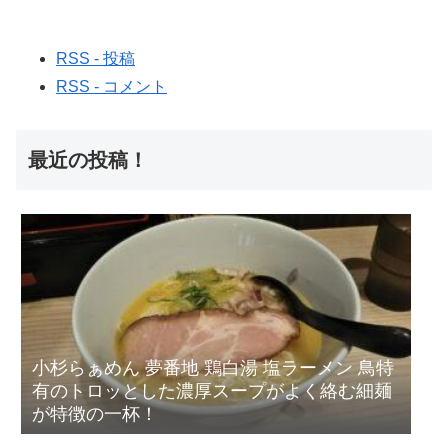
RSS - 投稿
RSS - コメント
最近の投稿！
小杉らぁめん 夢番地 鶏白湯 塩ラーメン 鳥特
有のトロッとした濃厚スープがよく絡む細麺
が特徴の一杯！