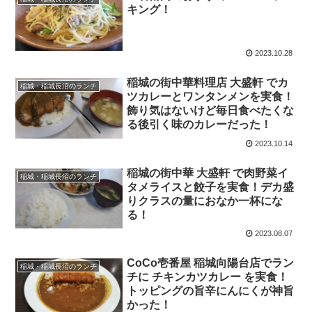
キング！
2023.10.28
稲城の街中華料理店 大盛軒 でカ
稲城・稲城長沼のランチ
ツカレーとワンタンメンを実食！
飾り気はないけど毎日食べたくな
る後引く味のカレーだった！
2023.10.14
稲城の街中華 大盛軒 で肉野菜イ
稲城・稲城長沼のランチ
タメライスと餃子を実食！デカ盛
りクラスの量におなか一杯にな
る！
2023.08.07
CoCo壱番屋 稲城向陽台店でラン
稲城・稲城長沼のランチ
チに チキンカツカレー を実食！
トッピングの旨辛にんにくが神旨
かった！