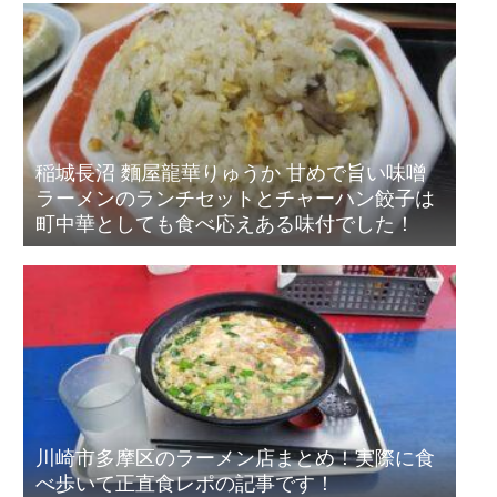
稲城長沼 麵屋龍華りゅうか 甘めで旨い味噌
ラーメンのランチセットとチャーハン餃子は
町中華としても食べ応えある味付でした！
川崎市多摩区のラーメン店まとめ！実際に食
べ歩いて正直食レポの記事です！