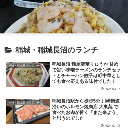
京王線沿いやときどき全国・スーパーやコンビニのグルメを紹介！
多摩メシ！
稲城・稲城長沼のランチ
稲城長沼 麵屋龍華りゅうか 甘め
稲城・稲城長沼のランチ
で旨い味噌ラーメンのランチセッ
トとチャーハン餃子は町中華とし
ても食べ応えある味付でした！
2024.03.27
稲城長沼駅から徒歩5分 川崎街道
稲城・稲城長沼のランチ
沿いのホルモン焼肉店 大東苑 で
食べたお肉が旨く「また来よう」
と思うのでした
2024.01.22