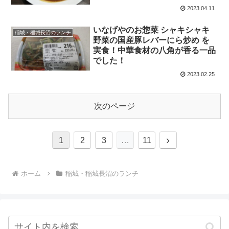
2023.04.11
いなげやのお惣菜 シャキシャキ
稲城・稲城長沼のランチ
野菜の国産豚レバーにら炒め を
実食！中華食材の八角が香る一品
でした！
2023.02.25
次のページ
次
1
2
3
…
11
へ
ホーム
稲城・稲城長沼のランチ