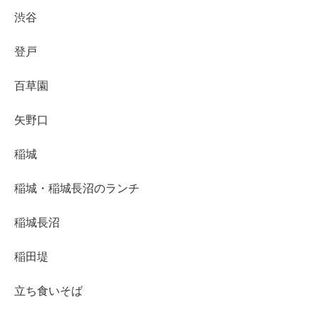
渋谷
登戸
百草園
矢野口
稲城
稲城・稲城長沼のランチ
稲城長沼
稲田堤
立ち食いそば