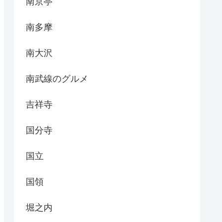
南京亭
南多摩
南大沢
南武線のグルメ
吉祥寺
国分寺
国立
国領
堀之内