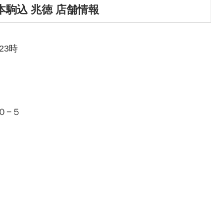
駒込 兆徳 店舗情報
23時
０−５