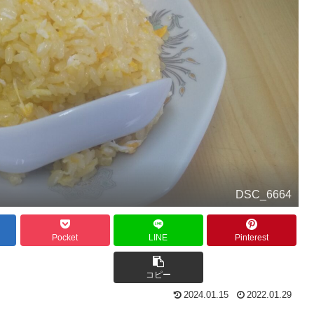
DSC_6664
Pocket
LINE
Pinterest
コピー
2024.01.15
2022.01.29