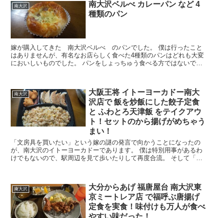
南大沢ベルべ カレーパン など 4
南大沢
種類のパン
嫁が購入してきた 南大沢ベルべ のパンでした。 僕は行ったこと
はありませんが、有名なお店らしく食べた4種類のパンはどれも大変
においしいものでした。 パンをしょっちゅう食べる方ではないで
す...
大阪王将 イトーヨーカドー南大
南大沢
沢店で 飯を炒飯にした餃子定食
と ふわとろ天津飯 をテイクアウ
ト！セットのから揚げがめちゃう
まい！
「文房具を買いたい」という嫁の謎の発言で向かうことになったの
が、南大沢のイトーヨーカドーであります。 僕は特別用事があるわ
けでもないので、駅周辺を見て歩いたりして再度合流。 そして「飯
どうする？」ということとなり「何かをテイクアウトして家...
大分からあげ 福唐屋台 南大沢東
南大沢
京ミートレア店 で福呼ぶ唐揚げ
定食を実食！味付けも万人が食べ
やすい味だった！