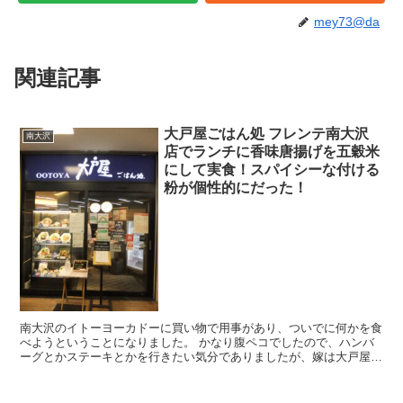
mey73@da
関連記事
大戸屋ごはん処 フレンテ南大沢
南大沢
店でランチに香味唐揚げを五穀米
にして実食！スパイシーな付ける
粉が個性的にだった！
南大沢のイトーヨーカドーに買い物で用事があり、ついでに何かを食
べようということになりました。 かなり腹ペコでしたので、ハンバ
ーグとかステーキとかを行きたい気分でありましたが、嫁は大戸屋が
いいと言い出します。 こういう時は素直にその意見に従...