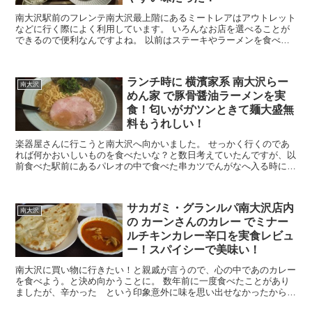
南大沢駅前のフレンテ南大沢最上階にあるミートレアはアウトレット
などに行く際によく利用しています。 いろんなお店を選べることが
できるので便利なんですよね。 以前はステーキやラーメンを食べま
したが、 今回は以前から気になっていた から揚げ...
ランチ時に 横濱家系 南大沢らー
南大沢
めん家 で豚骨醤油ラーメンを実
食！匂いがガツンときて麺大盛無
料もうれしい！
楽器屋さんに行こうと南大沢へ向かいました。 せっかく行くのであ
れば何かおいしいものを食べたいな？と数日考えていたんですが、以
前食べた駅前にあるパレオの中で食べた串カツでんがなへ入る時に
散々迷ったこちらのとんこつラーメンにしようと心に決めま...
サカガミ・グランルパ南大沢店内
南大沢
の カーンさんのカレー でミナー
ルチキンカレー辛口を実食レビュ
ー！スパイシーで美味い！
南大沢に買い物に行きたい！と親戚が言うので、心の中であのカレー
を食べよう。と決め向かうことに。 数年前に一度食べたことがあり
ましたが、辛かった という印象意外に味を思い出せなかったからで
す。 サカガミ・グランルパ南大沢店内にある カーンさ...