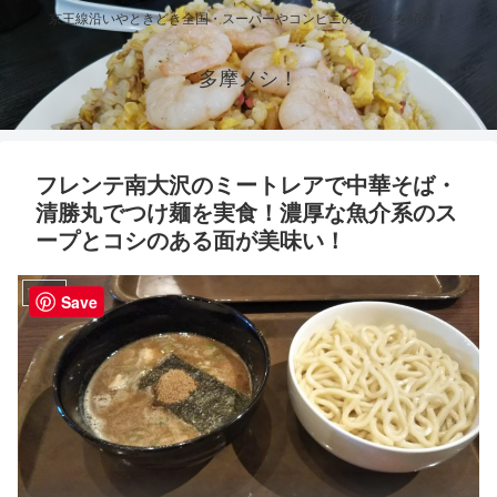
京王線沿いやときどき全国・スーパーやコンビニのグルメを紹介！
多摩メシ！
フレンテ南大沢のミートレアで中華そば・
清勝丸でつけ麺を実食！濃厚な魚介系のス
ープとコシのある面が美味い！
南大沢
Save