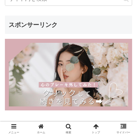
スポンサーリンク
うまいもの探しに1クリックしてみません
メニュー
ホーム
検索
トップ
サイドバー