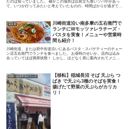
たのは知っていました。 確かこの場所は以前立ち食いソバやがあっ
て、いつか行ってみたいと考えていたものの、時間ばかりが過ぎてい
き、訪問することはありませんでした。 そして跡地にで...
川崎街道沿い南多摩の五右衛門で
南多摩
ランチにWモッツァレラチーズ・
パスタを実食！メニューや営業時
間も紹介！
川崎街道、または府中街道沿いにあるパスタ・スパゲティーのチェー
ン店五右衛門でランチを食べました。 お昼時のせいか、店内は込み
合っていてほぼ満席状態！ しかし、ほどなく席に案内されてメニュ
ーを見ながらパスタを頼みました。 今回は稲城・南多摩...
【移転】稲城長沼 そば 天ぷら つ
稲城・稲城長沼のランチ
ばき で天ぷら3種のそばを実食！
揚げたて野菜の天ぷらがカリカ
リ！