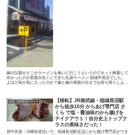
嫁の父親がどこかラーメンを食いに行こうというのでネット検索して
向かったのが若葉台近くにできた丸源ラーメン 稲城平尾店でした。
よほど味が気に入ったのか？嫁と嫁の母親の分までお持ち帰りしよう
と言い出すではないですか？ お世辞にも気前のよい方...
【移転】JR南武線・稲城長沼駅
稲城・稲城長沼のランチ
から徒歩10分 からあげ専門店 さ
くら で塩・醤油味のから揚げを
テイクアウト！自分史上トップク
ラスの美味さだった！
府中街道・川崎街道沿いで、稲城長沼駅近辺にから揚げ専門店ができ