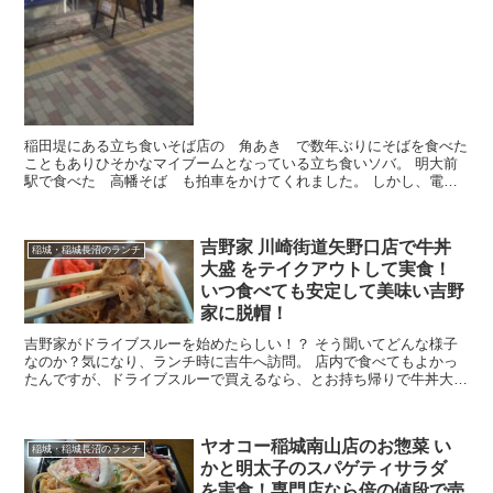
稲田堤にある立ち食いそば店の 角あき で数年ぶりにそばを食べた
こともありひそかなマイブームとなっている立ち食いソバ。 明大前
駅で食べた 高幡そば も拍車をかけてくれました。 しかし、電車
生活をしていない僕としては「わざわざ駅まで行ってそば...
吉野家 川崎街道矢野口店で牛丼
稲城・稲城長沼のランチ
大盛 をテイクアウトして実食！
いつ食べても安定して美味い吉野
家に脱帽！
吉野家がドライブスルーを始めたらしい！？ そう聞いてどんな様子
なのか？気になり、ランチ時に吉牛へ訪問。 店内で食べてもよかっ
たんですが、ドライブスルーで買えるなら、とお持ち帰りで牛丼大盛
を店内で注文しました。 いった時間にはドライブスルー...
ヤオコー稲城南山店のお惣菜 い
稲城・稲城長沼のランチ
かと明太子のスパゲティサラダ
を実食！専門店なら倍の値段で売