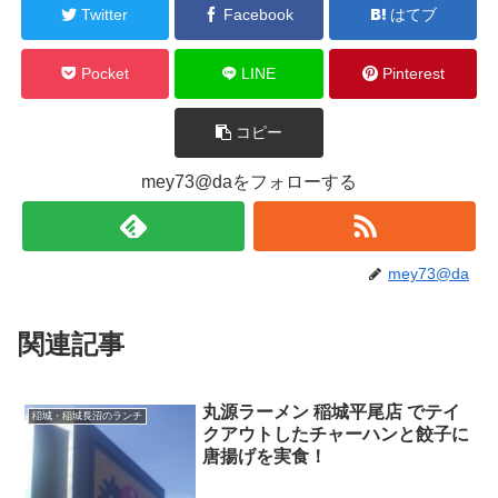
Twitter
Facebook
はてブ
Pocket
LINE
Pinterest
コピー
mey73@daをフォローする
mey73@da
関連記事
丸源ラーメン 稲城平尾店 でテイ
稲城・稲城長沼のランチ
クアウトしたチャーハンと餃子に
唐揚げを実食！