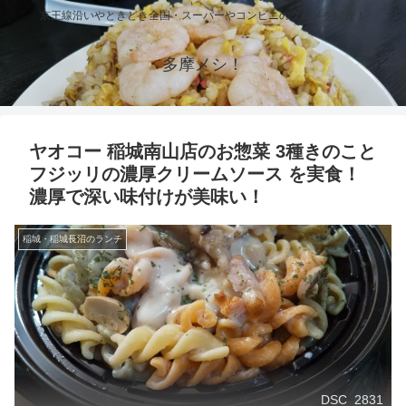
京王線沿いやときどき全国・スーパーやコンビニのグルメを紹介！
多摩メシ！
ヤオコー 稲城南山店のお惣菜 3種きのこと
フジッリの濃厚クリームソース を実食！
濃厚で深い味付けが美味い！
稲城・稲城長沼のランチ
DSC_2831