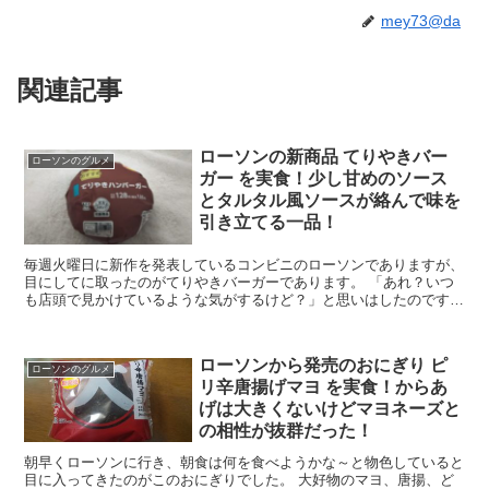
mey73@da
関連記事
ローソンの新商品 てりやきバー
ローソンのグルメ
ガー を実食！少し甘めのソース
とタルタル風ソースが絡んで味を
引き立てる一品！
毎週火曜日に新作を発表しているコンビニのローソンでありますが、
目にしてに取ったのがてりやきバーガーであります。 「あれ？いつ
も店頭で見かけているような気がするけど？」と思いはしたのです
が、ローソンの公式HPでも新商品として扱われているので...
ローソンから発売のおにぎり ピ
ローソンのグルメ
リ辛唐揚げマヨ を実食！からあ
げは大きくないけどマヨネーズと
の相性が抜群だった！
朝早くローソンに行き、朝食は何を食べようかな～と物色していると
目に入ってきたのがこのおにぎりでした。 大好物のマヨ、唐揚、ど