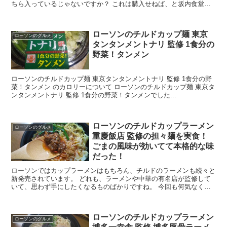
ちら入っているじゃないですか？ これは購入せねば、と坂内食堂監
修のラーメンと共に買って帰りました。 今回はコンビニ...
ローソンのチルドカップ麺 東京
ローソンのグルメ
タンタンメントナリ 監修 1食分の
野菜！タンメン
ローソンのチルドカップ麺 東京タンタンメントナリ 監修 1食分の野
菜！タンメン のカロリーについて ローソンのチルドカップ麺 東京タ
ンタンメントナリ 監修 1食分の野菜！タンメンでした...
ローソンのチルドカップラーメン
ローソンのグルメ
重慶飯店 監修の担々麺を実食！
ごまの風味が効いてて本格的な味
だった！
ローソンではカップラーメンはもちろん、チルドのラーメンも続々と
新発売されています。 どれも、ラーメンや中華の有名店が監修して
いて、思わず手にしたくなるものばかりですね。 今回も何気なくロ
ーソンに行き、何か昼ご飯に食べるものを。と目的も持た...
ローソンのチルドカップラーメン
ローソンのグルメ