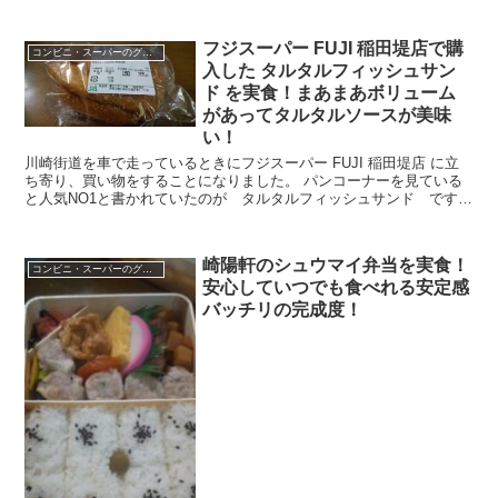
フジスーパー FUJI 稲田堤店で購
コンビニ・スーパーのグルメ
入した タルタルフィッシュサン
ド を実食！まあまあボリューム
があってタルタルソースが美味
い！
川崎街道を車で走っているときにフジスーパー FUJI 稲田堤店 に立
ち寄り、買い物をすることになりました。 パンコーナーを見ている
と人気NO1と書かれていたのが タルタルフィッシュサンド です。
おお！好きなやつじゃん。と思わず手が伸びて...
崎陽軒のシュウマイ弁当を実食！
コンビニ・スーパーのグルメ
安心していつでも食べれる安定感
バッチリの完成度！