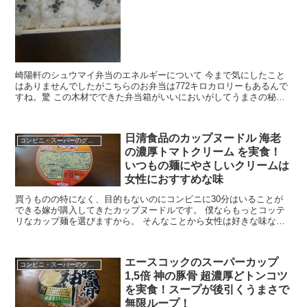
崎陽軒のシュウマイ弁当のエネルギーについて 今まで気にしたこと
はありませんでしたがこちらのお弁当は772キロカロリーもあるんで
すね。驚 この木材でできた弁当箱がいいにおいがしてうまさの秘訣
なんだと思います。 フタについた白飯どうして...
日清食品のカップヌードル 海老
コンビニ・スーパーのグルメ
の濃厚トマトクリーム を実食！
いつもの麺にやさしいクリームは
女性におすすめな味
買うものの特になく、目的もないのにコンビニに30分はいることが
できる嫁が購入してきたカップヌードルです。 僕ならもっとコッテ
リなカップ麺を選びますから。 そんなことから女性は好きな味なの
ではないか？と想像しながら食べたのがこちらの 日清食...
エースコックのスーパーカップ
コンビニ・スーパーのグルメ
1,5倍 神の豚骨 超濃厚どトンコツ
を実食！スープが後引くうまさで
無限ループ！