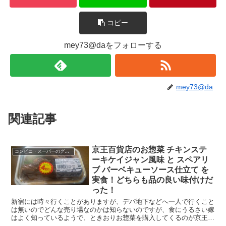
コピー
mey73@daをフォローする
mey73@da
関連記事
京王百貨店のお惣菜 チキンステ
コンビニ・スーパーのグルメ
ーキケイジャン風味 と スペアリ
ブ バーベキューソース仕立て を
実食！どちらも品の良い味付けだ
った！
新宿には時々行くことがありますが、デパ地下などへ一人で行くこと
は無いのでどんな売り場なのかは知らないのですが、食にうるさい嫁
はよく知っているようで、ときおりお惣菜を購入してくるのが京王百
貨店の新宿店であります。 売り場には珍しい食べ物など...