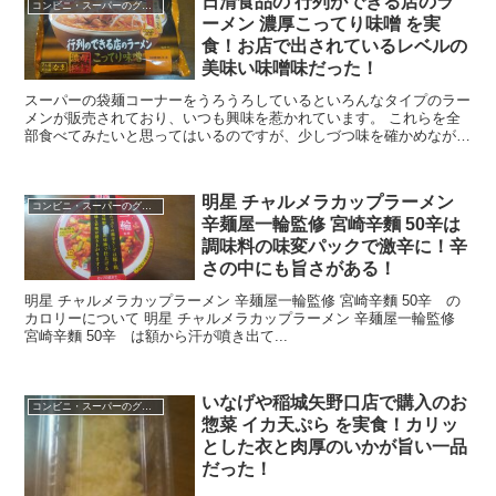
日清食品の 行列ができる店のラ
コンビニ・スーパーのグルメ
ーメン 濃厚こってり味噌 を実
食！お店で出されているレベルの
美味い味噌味だった！
スーパーの袋麺コーナーをうろうろしているといろんなタイプのラー
メンが販売されており、いつも興味を惹かれています。 これらを全
部食べてみたいと思ってはいるのですが、少しづつ味を確かめなが
ら、楽しみを引きずりながらにしようと思います。 そして...
明星 チャルメラカップラーメン
コンビニ・スーパーのグルメ
辛麺屋一輪監修 宮崎辛麵 50辛は
調味料の味変パックで激辛に！辛
さの中にも旨さがある！
明星 チャルメラカップラーメン 辛麺屋一輪監修 宮崎辛麵 50辛 の
カロリーについて 明星 チャルメラカップラーメン 辛麺屋一輪監修
宮崎辛麵 50辛 は額から汗が噴き出て...
いなげや稲城矢野口店で購入のお
コンビニ・スーパーのグルメ
惣菜 イカ天ぷら を実食！カリッ
とした衣と肉厚のいかが旨い一品
だった！