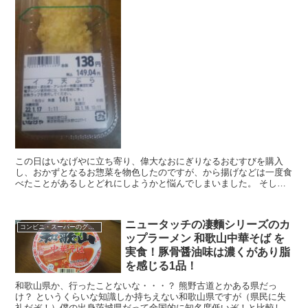
この日はいなげやに立ち寄り、偉大なおにぎりなるおむすびを購入
し、おかずとなるお惣菜を物色したのですが、から揚げなどは一度食
べたことがあるしとどれにしようかと悩んでしまいました。 そして
これがおかずになるのか？と思いつつもまだ未食であるイカ...
ニュータッチの凄麵シリーズのカ
コンビニ・スーパーのグルメ
ップラーメン 和歌山中華そば を
実食！豚骨醤油味は濃くがあり脂
を感じる1品！
和歌山県か、行ったことないな・・・？ 熊野古道とかある県だっ
け？ というくらいな知識しか持ちえない和歌山県ですが（県民に失
礼だぞ！）僕の出身茨城県だって全国的に知名度低いぞ！と比較しな