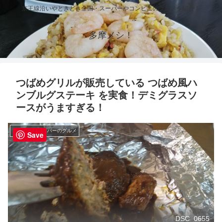
京王線沿いやときどき全国・スーパーやコンビニのグルメを紹介！
多摩メシ！
つばめグリルが販売している つばめ風ハ
ンブルグステーキ を実食！デミグラスソ
ースがうますぎる！
コンビニ・スーパーのグルメ
Save
DSC_0655