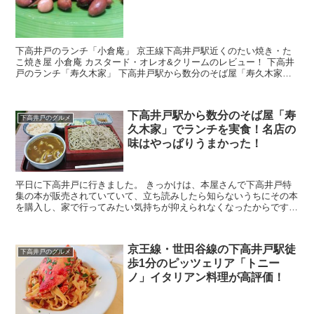
下高井戸のランチ「小倉庵」 京王線下高井戸駅近くのたい焼き・た
こ焼き屋 小倉庵 カスタード・オレオ&クリームのレビュー！ 下高井
戸のランチ「寿久木家」 下高井戸駅から数分のそば屋「寿久木家」
でランチを実食！名店の味はやっぱりうまかった！...
下高井戸駅から数分のそば屋「寿
下高井戸のグルメ
久木家」でランチを実食！名店の
味はやっぱりうまかった！
平日に下高井戸に行きました。 きっかけは、本屋さんで下高井戸特
集の本が販売されていていて、立ち読みしたら知らないうちにその本
を購入し、家で行ってみたい気持ちが抑えられなくなったからです。
そしてどのお店に入ろうか？何を食べようか迷っている...
京王線・世田谷線の下高井戸駅徒
下高井戸のグルメ
歩1分のピッツェリア「トニー
ノ」イタリアン料理が高評価！