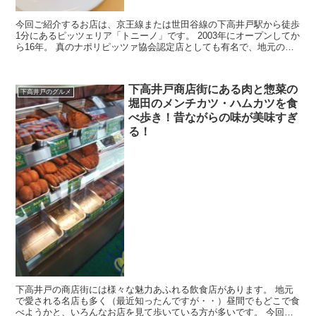
今回ご紹介するお店は、京王線または世田谷線の下高井戸駅から徒歩
1分にあるピッツェリア「トニーノ」です。 2003年にオープンしてか
ら16年。 真のナポリピッツァ協会認定店としても有名で、地元のマ
ダムや家族連れで賑わっています。 お料理、...
下高井戸商店街にある肉と惣菜の
下高井戸のグルメ
堀田のメンチカツ・ハムカツを食
べ歩き！昔ながらの味が美味すぎ
る！
下高井戸の商店街には様々な魅力あふれる飲食店があります。 地元
で愛される名店も多く（最近知ったんですが・・）昼間でもどこで食
べようかと、いろんなお店を見て歩いている方が多いです。 今回は