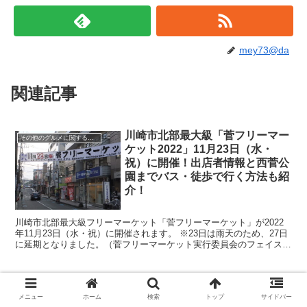
mey73@da
関連記事
川崎市北部最大級「菅フリーマー
その他のグルメに関すること
ケット2022」11月23日（水・
祝）に開催！出店者情報と西菅公
園までバス・徒歩で行く方法も紹
介！
川崎市北部最大級フリーマーケット「菅フリーマーケット」が2022
年11月23日（水・祝）に開催されます。 ※23日は雨天のため、27日
に延期となりました。（菅フリーマーケット実行委員会のフェイスブ
ックからの情報） 時間は10時～15時。 ...
ラーメンを食べると鼻水がでてく
その他のグルメに関すること
メニュー
ホーム
検索
トップ
サイドバー
るのはなぜ？