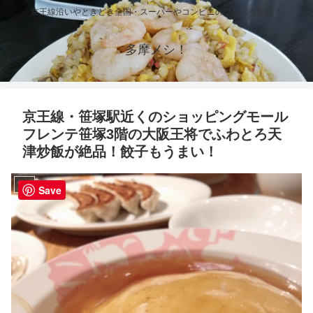
京王線沿いやときどき全国・スーパーやコンビニのグルメを紹介！
多摩メシ！
京王線・笹塚駅近くのショッピングモール
フレンテ笹塚3階の大阪王将でふわとろ天
津炒飯が絶品！餃子もうまい！
笹塚
Save