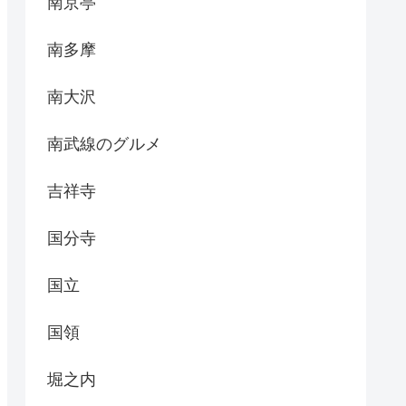
南京亭
南多摩
南大沢
南武線のグルメ
吉祥寺
国分寺
国立
国領
堀之内