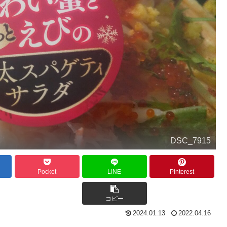
DSC_7915
Pocket
LINE
Pinterest
コピー
2024.01.13
2022.04.16