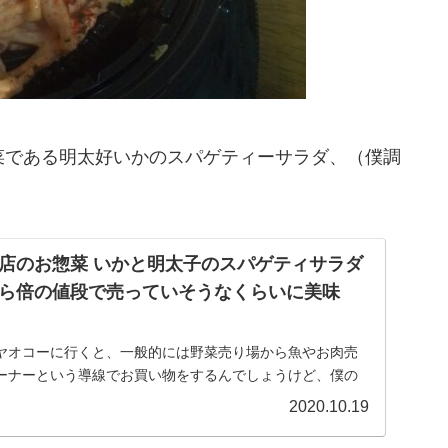
菜である明太好いかのスパゲティーサラダ、（僕調
店のお惣菜 いかと明太子のスパゲティサラダ
ら倍の値段で売っていそうなくらいに美味
ヤオコーに行くと、一般的には野菜売り場から魚やお肉売
ーナーという導線でお買い物をするんでしょうけど、僕の
ずはお総菜売り場に直行。 その後店内を散策して、その間
2020.10.19
.