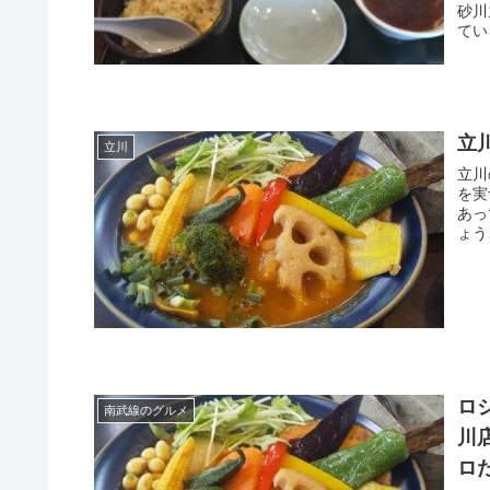
砂川
てい
立
立川
立川の美
を実
あって大満足！ 満北
ょう
ロジ
南武線のグルメ
川
ロ