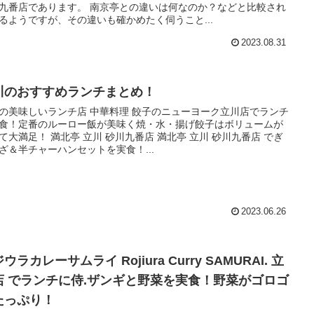
九番店であります。 南京亭との違いは何なのか？などと比較され
るようですが、その違いも確かめたく伺うこと...
2023.08.31
川のおすすめランチまとめ！
味しいランチ店 中華料理 餃子のニューヨーク立川店でランチ
食！定番のルーロー飯が美味く焼・水・揚げ餃子はボリュームが
亭 立川 砂川九番店 満北亭 立川 砂川九番店 でぎ
ざ＆半チャーハンセットを実食！...
2023.06.26
ウラカレーサムライ Rojiura Curry SAMURAI. 立
店 でランチに侍.ザンギと野菜を実食！野菜がゴロゴ
たっぷり！