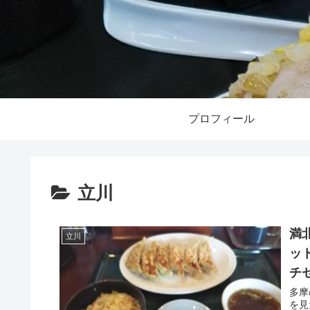
プロフィール
立川
満
立川
ッ
チ
多摩
を見