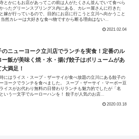
寺とかにもお店があってこの前は人がたくさん並んでいて食べら
かったグリーンスプリングス内にある、カレー屋さんに行きた
と嫁が行っているので、目的にお店に行こうと立川へ向かうこと
 当然カレーは大好きな食べ物ですから断る理由はない...
2021.02.04
子のニューヨーク立川店でランチを実食！定番のル
ロー飯が美味く焼・水・揚げ餃子はボリュームがあ
て大満足！
時にはライス・スープ・ザーサイが食べ放題の立川にある餃子の
ーヨークでランチを食べました。 スープ・ザーサイ・マーボー豆
ライスがお代わり無料の日替わりランチも魅力的でしたが「名
という一文字でルーローハンを！ 餃子が人気のお店...
2020.03.18