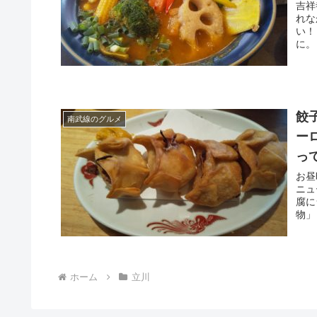
吉祥
れな
い！
に。
餃
南武線のグルメ
ー
っ
お昼
ニュ
腐に
物」
ホーム
立川