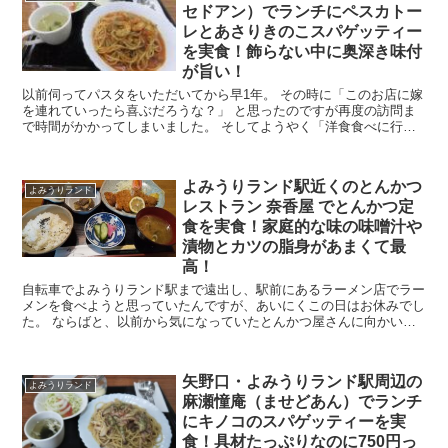
セドアン）でランチにペスカトー
レとあさりきのこスパゲッティー
を実食！飾らない中に奥深き味付
が旨い！
以前伺ってパスタをいただいてから早1年。 その時に「このお店に嫁
を連れていったら喜ぶだろうな？」 と思ったのですが再度の訪問ま
で時間がかかってしまいました。 そしてようやく「洋食食べに行こ
うよ」と誘って2人で向かうこととなったのが矢野口と...
よみうりランド駅近くのとんかつ
よみうりランド
レストラン 奈香屋 でとんかつ定
食を実食！家庭的な味の味噌汁や
漬物とカツの脂身があまくて最
高！
自転車でよみうりランド駅まで遠出し、駅前にあるラーメン店でラー
メンを食べようと思っていたんですが、あいにくこの日はお休みでし
た。 ならばと、以前から気になっていたとんかつ屋さんに向かいま
した。 お店の前を通るたびに休みだったので、なかなか...
矢野口・よみうりランド駅周辺の
よみうりランド
麻瀬憧庵（ませどあん）でランチ
にキノコのスパゲッティーを実
食！具材たっぷりなのに750円っ