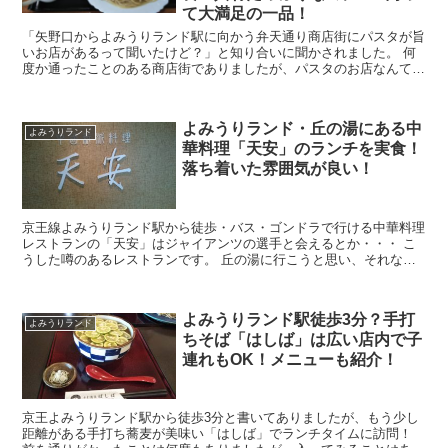
て大満足の一品！
「矢野口からよみうりランド駅に向かう弁天通り商店街にパスタが旨
いお店があるって聞いたけど？」と知り合いに聞かされました。 何
度か通ったことのある商店街でありましたが、パスタのお店なんてあ
ったっけ？ と思い出せません。 それでも気になってい...
よみうりランド・丘の湯にある中
よみうりランド
華料理「天安」のランチを実食！
落ち着いた雰囲気が良い！
京王線よみうりランド駅から徒歩・バス・ゴンドラで行ける中華料理
レストランの「天安」はジャイアンツの選手と会えるとか・・・ こ
うした噂のあるレストランです。 丘の湯に行こうと思い、それなら
「天安」で中華料理を食べよう！という事になりランチタ...
よみうりランド駅徒歩3分？手打
よみうりランド
ちそば「はしば」は広い店内で子
連れもOK！メニューも紹介！
京王よみうりランド駅から徒歩3分と書いてありましたが、もう少し
距離がある手打ち蕎麦が美味い「はしば」でランチタイムに訪問！