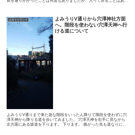
前を通りがかったことは何度もありましたが、入ってみることはあり
ませんでした。 美味しいかな？どうかな？と不安でした...
よみうりV通りから穴澤神社方面
よみうりランド
へ。階段を使わない穴澤天神へ行
ける道について
よみうりV通りまで来た急な階段をいったん降りて階段を使わずに穴
澤天神から降りる道を歩いてみました。 穴澤天神を右手に見ながら
左方面にある坂道を下ります。 下ります。 曲がった先も道なりに下
ります。 今度は左に曲がって下ります...