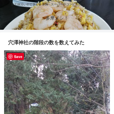
京王線沿いやときどき全国・スーパーやコンビニのグルメを紹介！
多摩メシ！
穴澤神社の階段の数を数えてみた
よみうりランド
Save