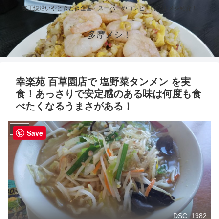
京王線沿いやときどき全国・スーパーやコンビニのグルメを紹介！
多摩メシ！
幸楽苑 百草園店で 塩野菜タンメン を実
食！あっさりで安定感のある味は何度も食
べたくなるうまさがある！
百草園
Save
DSC_1982