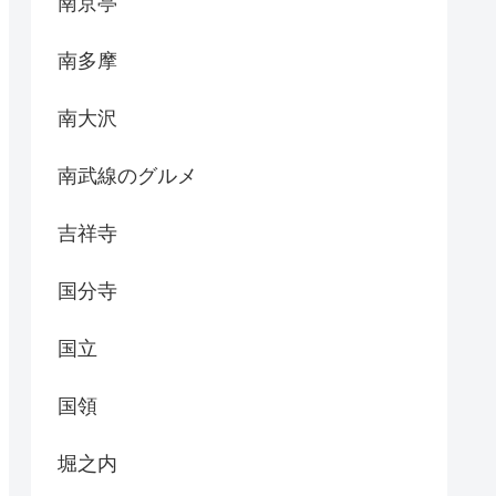
南京亭
南多摩
南大沢
南武線のグルメ
吉祥寺
国分寺
国立
国領
堀之内