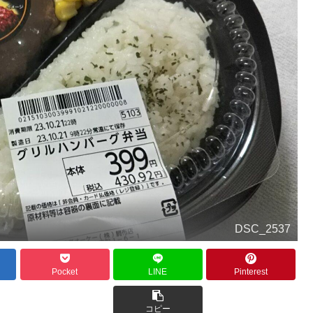
DSC_2537
Pocket
LINE
Pinterest
コピー