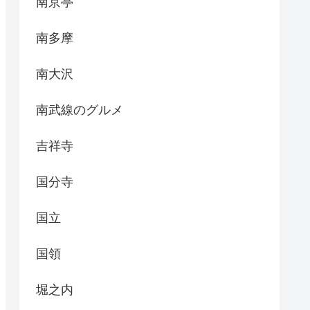
南京亭
南多摩
南大沢
南武線のグルメ
吉祥寺
国分寺
国立
国領
堀之内