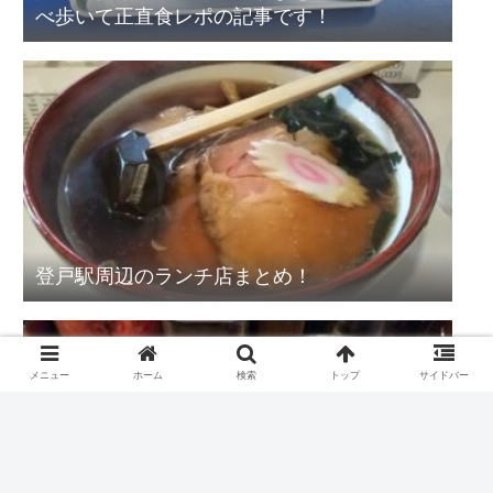
べ歩いて正直食レポの記事です！
登戸駅周辺のランチ店まとめ！
メニュー
ホーム
検索
トップ
サイドバー
九州一番 登戸店 長浜ラーメンにお得な半ラ