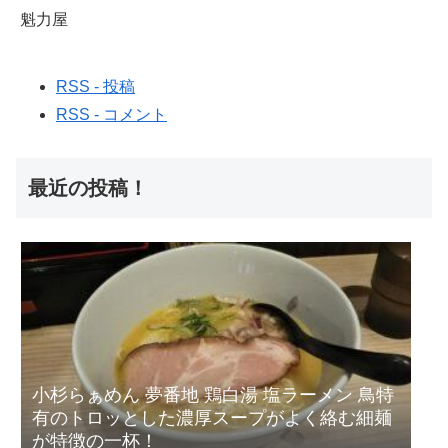
魁力屋
RSS - 投稿
RSS - コメント
最近の投稿！
小杉らぁめん 夢番地 鶏白湯 塩ラーメン 鳥特
有のトロッとした濃厚スープがよく絡む細麺
が特徴の一杯！