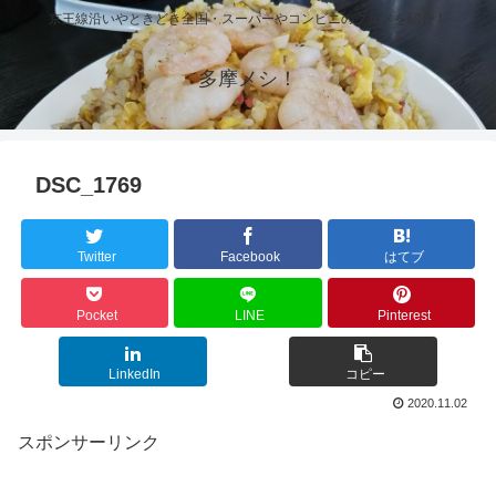
京王線沿いやときどき全国・スーパーやコンビニのグルメを紹介！
多摩メシ！
DSC_1769
Twitter
Facebook
はてブ
Pocket
LINE
Pinterest
LinkedIn
コピー
2020.11.02
スポンサーリンク