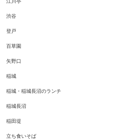
江川亭
渋谷
登戸
百草園
矢野口
稲城
稲城・稲城長沼のランチ
稲城長沼
稲田堤
立ち食いそば