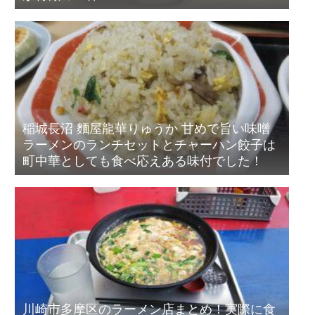
稲城長沼 麵屋龍華りゅうか 甘めで旨い味噌
ラーメンのランチセットとチャーハン餃子は
町中華としても食べ応えある味付でした！
川崎市多摩区のラーメン店まとめ！実際に食