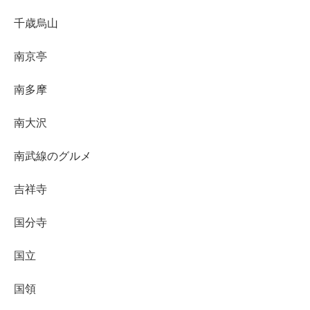
千歳烏山
南京亭
南多摩
南大沢
南武線のグルメ
吉祥寺
国分寺
国立
国領