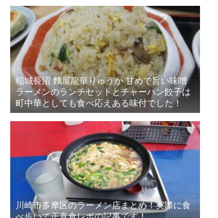
稲城長沼 麵屋龍華りゅうか 甘めで旨い味噌
ラーメンのランチセットとチャーハン餃子は
町中華としても食べ応えある味付でした！
川崎市多摩区のラーメン店まとめ！実際に食
べ歩いて正直食レポの記事です！