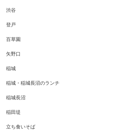
渋谷
登戸
百草園
矢野口
稲城
稲城・稲城長沼のランチ
稲城長沼
稲田堤
立ち食いそば