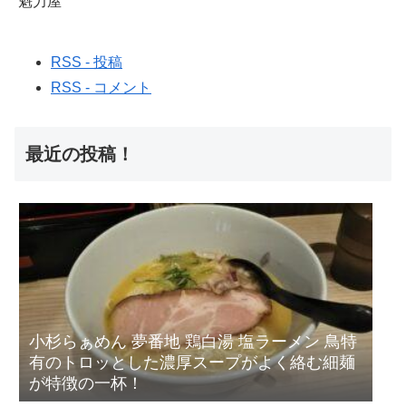
魁力屋
RSS - 投稿
RSS - コメント
最近の投稿！
小杉らぁめん 夢番地 鶏白湯 塩ラーメン 鳥特
有のトロッとした濃厚スープがよく絡む細麺
が特徴の一杯！