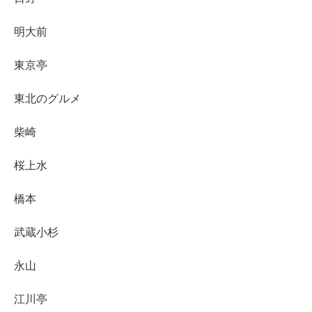
明大前
東京亭
東北のグルメ
柴崎
桜上水
橋本
武蔵小杉
永山
江川亭