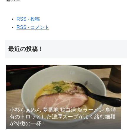
RSS - 投稿
RSS - コメント
最近の投稿！
小杉らぁめん 夢番地 鶏白湯 塩ラーメン 鳥特
有のトロッとした濃厚スープがよく絡む細麺
が特徴の一杯！