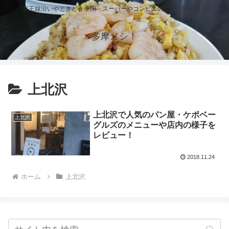
京王線沿いやときどき全国・スーパーやコンビニのグルメを紹介！
多摩メシ！
上北沢
上北沢で人気のパン屋・ケポベー
上北沢
グルズのメニューや店内の様子を
レビュー！
2018.11.24
ホーム
上北沢