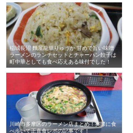
稲城長沼 麵屋龍華りゅうか 甘めで旨い味噌
ラーメンのランチセットとチャーハン餃子は
町中華としても食べ応えある味付でした！
川崎市多摩区のラーメン店まとめ！実際に食
べ歩いて正直食レポの記事です！