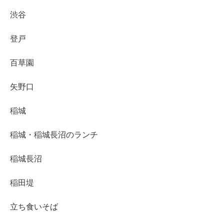
渋谷
登戸
百草園
矢野口
稲城
稲城・稲城長沼のランチ
稲城長沼
稲田堤
立ち食いそば